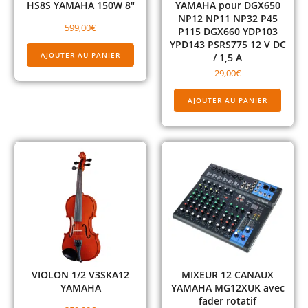
HS8S YAMAHA 150W 8″
YAMAHA pour DGX650
NP12 NP11 NP32 P45
599,00
€
P115 DGX660 YDP103
YPD143 PSRS775 12 V DC
AJOUTER AU PANIER
/ 1,5 A
29,00
€
AJOUTER AU PANIER
VIOLON 1/2 V3SKA12
MIXEUR 12 CANAUX
YAMAHA
YAMAHA MG12XUK avec
fader rotatif