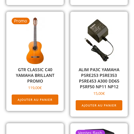
Promo
GTR CLASSIC C40
ALIM PA3C YAMAHA
YAMAHA BRILLANT
PSRE253 PSRE353
PROMO
PSRE453 A300 DD65
PSRF50 NP11 NP12
119,00
€
15,00
€
AJOUTER AU PANIER
AJOUTER AU PANIER
Ventes flash