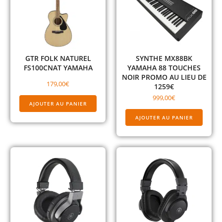
GTR FOLK NATUREL
SYNTHE MX88BK
FS100CNAT YAMAHA
YAMAHA 88 TOUCHES
NOIR PROMO AU LIEU DE
179,00
€
1259€
999,00
€
AJOUTER AU PANIER
AJOUTER AU PANIER