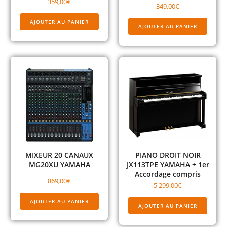
359,00
€
349,00
€
AJOUTER AU PANIER
AJOUTER AU PANIER
MIXEUR 20 CANAUX
PIANO DROIT NOIR
MG20XU YAMAHA
JX113TPE YAMAHA + 1er
Accordage compris
869,00
€
5 299,00
€
AJOUTER AU PANIER
AJOUTER AU PANIER