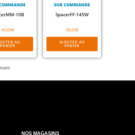
 COMMANDE
SUR COMMANDE
cerMM-10B
SpacerFF-145W
45,00
€
36,00
€
JOUTER AU
AJOUTER AU
PANIER
PANIER
ivant
NOS MAGASINS