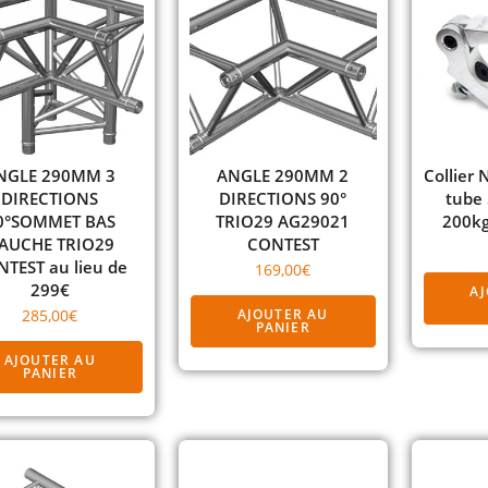
NGLE 290MM 3
ANGLE 290MM 2
Collie
DIRECTIONS
DIRECTIONS 90°
tube
0°SOMMET BAS
TRIO29 AG29021
200k
AUCHE TRIO29
CONTEST
TEST au lieu de
169,00
€
299€
A
285,00
€
AJOUTER AU
PANIER
AJOUTER AU
PANIER