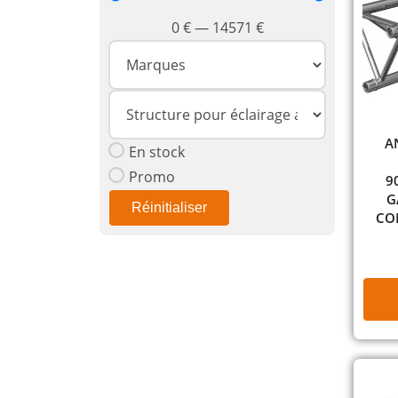
0
€
—
14571
€
A
En stock
Promo
9
G
Réinitialiser
CON