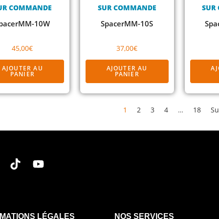
UR COMMANDE
SUR COMMANDE
SUR
pacerMM-10W
SpacerMM-10S
Spa
45,00
€
37,00
€
AJOUTER AU
AJOUTER AU
A
PANIER
PANIER
1
2
3
4
…
18
Su
MATIONS LÉGALES
NOS SERVICES