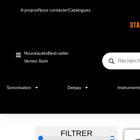
A propos
Nous contacter
Catalogues
Nouveautés
Best-seller
Ventes flash
Sonorisation
Deejay
Instrument
FILTRER