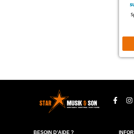
S
S
BESOIN D'AIDE ?
INFOR