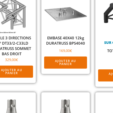
LE 3 DIRECTIONS
EMBASE 40X40 12kg
SUR
° DT33/2-C33LD
DURATRUSS BPS4040
ATRUSS SOMMET
169,00
€
TO
BAS DROIT
329,00
€
AJOUTER AU
PANIER
AJOUTER AU
PANIER
A