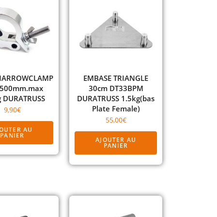
r NARROWCLAMP
EMBASE TRIANGLE
 500mm.max
30cm DT33BPM
g DURATRUSS
DURATRUSS 1.5kg(bas
Plate Female)
9,90
€
55,00
€
JOUTER AU
PANIER
AJOUTER AU
PANIER