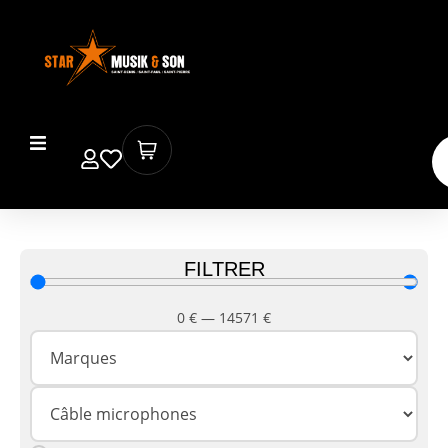
FILTRER
0
€
—
14571
€