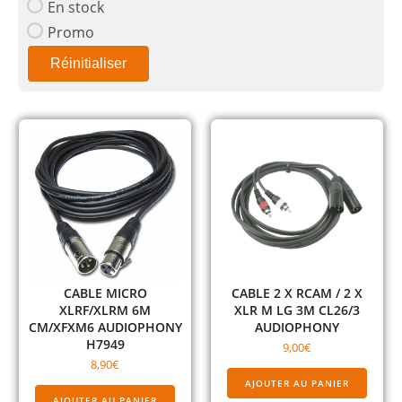
En stock
Promo
Réinitialiser
CABLE MICRO
CABLE 2 X RCAM / 2 X
XLRF/XLRM 6M
XLR M LG 3M CL26/3
CM/XFXM6 AUDIOPHONY
AUDIOPHONY
H7949
9,00
€
8,90
€
AJOUTER AU PANIER
AJOUTER AU PANIER