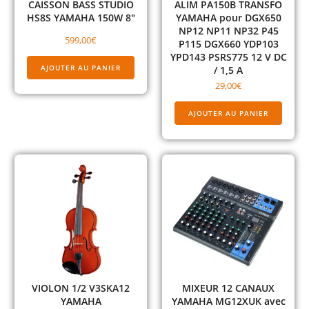
CAISSON BASS STUDIO
ALIM PA150B TRANSFO
HS8S YAMAHA 150W 8″
YAMAHA pour DGX650
NP12 NP11 NP32 P45
599,00
€
P115 DGX660 YDP103
YPD143 PSRS775 12 V DC
AJOUTER AU PANIER
/ 1,5 A
29,00
€
AJOUTER AU PANIER
VIOLON 1/2 V3SKA12
MIXEUR 12 CANAUX
YAMAHA
YAMAHA MG12XUK avec