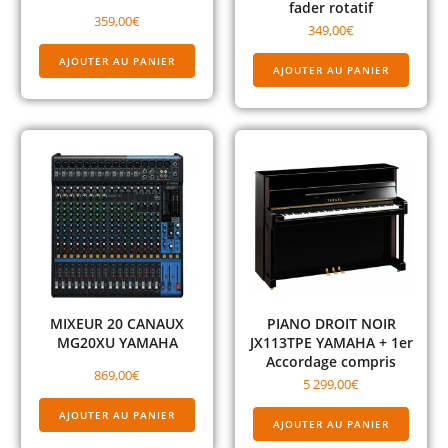
fader rotatif
359,00
€
349,00
€
AJOUTER AU PANIER
AJOUTER AU PANIER
MIXEUR 20 CANAUX
PIANO DROIT NOIR
MG20XU YAMAHA
JX113TPE YAMAHA + 1er
Accordage compris
869,00
€
5 299,00
€
AJOUTER AU PANIER
AJOUTER AU PANIER