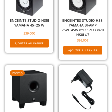
ENCEINTE STUDIO HS5I
ENCEINTES STUDIO HS8I
YAMAHA 45+25 W
YAMAHA BI-AMP
75W+45W 8″+1″ ZU33870
239,00
€
HS8I //E
399,00
€
AJOUTER AU PANIER
AJOUTER AU PANIER
Promo