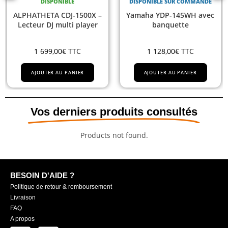
DISPONIBLE
DISPONIBLE SUR COMMANDE
PHATHETA CDJ-1500X –
Yamaha YDP-145WH avec
cteur DJ multi player
banquette
1 699,00
€
TTC
1 128,00
€
TTC
AJOUTER AU PANIER
AJOUTER AU PANIER
Vos derniers produits consultés
Products not found.
BESOIN D'AIDE ?
Politique de retour & remboursement
Livraison
FAQ
A propos