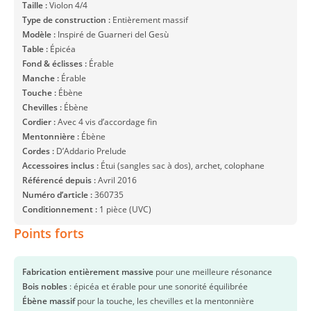
Taille :
Violon 4/4
Type de construction :
Entièrement massif
Modèle :
Inspiré de Guarneri del Gesù
Table :
Épicéa
Fond & éclisses :
Érable
Manche :
Érable
Touche :
Ébène
Chevilles :
Ébène
Cordier :
Avec 4 vis d’accordage fin
Mentonnière :
Ébène
Cordes :
D’Addario Prelude
Accessoires inclus :
Étui (sangles sac à dos), archet, colophane
Référencé depuis :
Avril 2016
Numéro d’article :
360735
Conditionnement :
1 pièce (UVC)
Points forts
Fabrication entièrement massive
pour une meilleure résonance
Bois nobles
: épicéa et érable pour une sonorité équilibrée
Ébène massif
pour la touche, les chevilles et la mentonnière