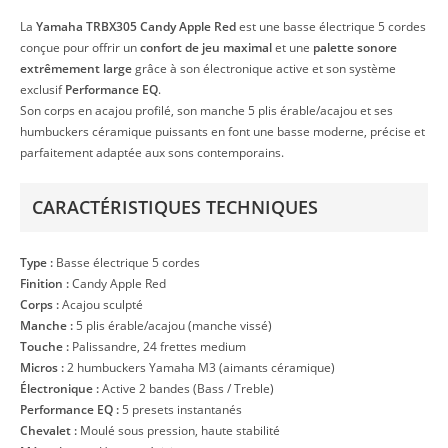
La
Yamaha TRBX305 Candy Apple Red
est une basse électrique 5 cordes
conçue pour offrir un
confort de jeu maximal
et une
palette sonore
extrêmement large
grâce à son électronique active et son système
exclusif
Performance EQ
.
Son corps en acajou profilé, son manche 5 plis érable/acajou et ses
humbuckers céramique puissants en font une basse moderne, précise et
parfaitement adaptée aux sons contemporains.
CARACTÉRISTIQUES TECHNIQUES
Type :
Basse électrique 5 cordes
Finition :
Candy Apple Red
Corps :
Acajou sculpté
Manche :
5 plis érable/acajou (manche vissé)
Touche :
Palissandre, 24 frettes medium
Micros :
2 humbuckers Yamaha M3 (aimants céramique)
Électronique :
Active 2 bandes (Bass / Treble)
Performance EQ :
5 presets instantanés
Chevalet :
Moulé sous pression, haute stabilité