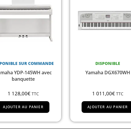
DISPONIBLE
RUPTURE DE STO
Yamaha DGX670WH
Yamaha MODX
1 011,00
€
1 408,00
€
TTC
TT
AJOUTER AU PANIER
LIRE LA SUITE