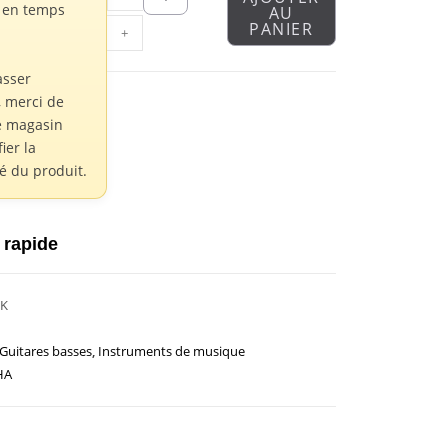
s en temps
AU
PANIER
+
asser
 merci de
e magasin
fier la
té du produit.
 rapide
LK
Guitares basses
,
Instruments de musique
HA