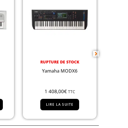
CK
RUPTURE DE STOCK
DIS
6
Yamaha MODX7
Yam
1 728,00
€
C
TTC
LIRE LA SUITE