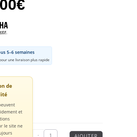
,00
€
ous 5–6 semaines
our une livraison plus rapide
ion de
ité
peuvent
pidement et
tions
r le site ne
ujours
-
AJOUTER