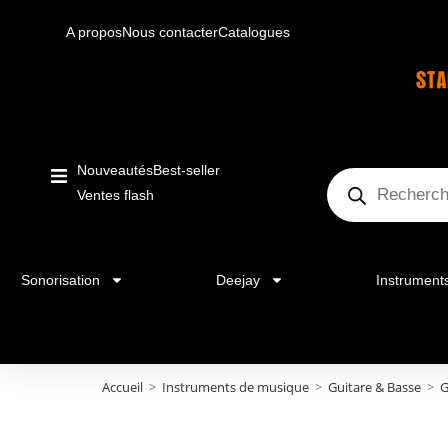
A propos
Nous contacter
Catalogues
Nouveautés
Best-seller
Ventes flash
Sonorisation
Deejay
Instrument
Accueil
>
Instruments de musique
>
Guitare & Basse
>
G