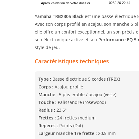
0262 20 22 44
Après validation de votre dossier
Yamaha TRBX305 Black
est une basse électrique 5
Avec son corps profilé en acajou, son manche 5 
elle offre un confort exceptionnel, un son précis
son électronique active et son
Performance EQ 5
style de jeu.
Caractéristiques techniques
Type :
Basse électrique 5 cordes (TRBX)
Corps :
Acajou profilé
Manche :
5 plis érable / acajou (vissé)
Touche :
Palissandre (rosewood)
Radius :
23,6″
Frettes :
24 frettes medium
Repères :
Points (Dot)
Largeur manche 1re frette :
20,5 mm