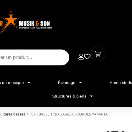
s de musique
Éclairage
Home studi
Structures & pieds
uitares basses
>
GTR BASSE TRBX305-BLK 5CORDES YAMAHA