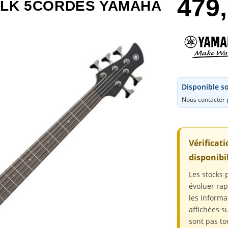
479
BLK 5CORDES YAMAHA
Disponible s
Nous contacter p
Vérificat
disponibil
Les stocks 
évoluer ra
les informa
affichées su
sont pas to