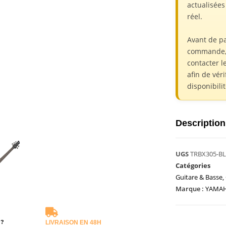
actualisée
réel.
Avant de p
commande,
contacter l
afin de véri
disponibili
Description
UGS
TRBX305-B
Catégories
Guitare & Basse
,
Marque :
YAMA
 ?
LIVRAISON EN 48H