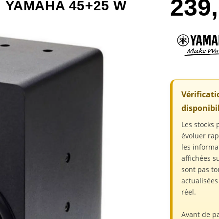
239
I YAMAHA 45+25 W
Vérificat
disponibil
Les stocks 
évoluer ra
les informa
affichées su
sont pas to
actualisée
réel.
Avant de p