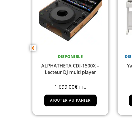
DISPONIBLE SUR COMMANDE
500X –
Yamaha YDP-145WH avec
layer
banquette
1 128,00
€
C
TTC
IER
AJOUTER AU PANIER