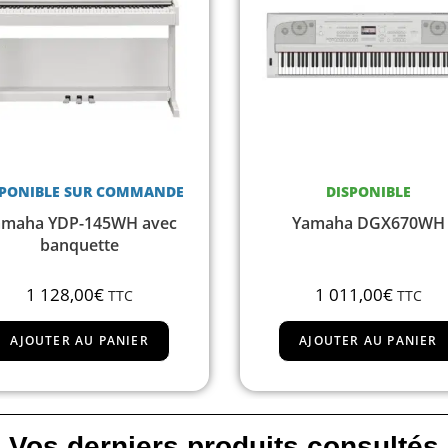
DISPONIBLE
RUPTURE DE STOCK
Yamaha DGX670WH
Yamaha MODX6
1 011,00
€
1 408,00
€
TTC
TTC
AJOUTER AU PANIER
LIRE LA SUITE
Vos derniers produits consultés