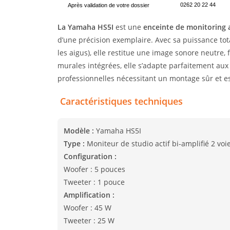
0262 20 22 44
Après validation de votre dossier
La Yamaha HS5I
est une
enceinte de monitoring a
d’une précision exemplaire. Avec sa puissance tot
les aigus), elle restitue une image sonore neutre, f
murales intégrées, elle s’adapte parfaitement aux s
professionnelles nécessitant un montage sûr et e
️ Caractéristiques techniques
Modèle :
Yamaha HS5I
Type :
Moniteur de studio actif bi-amplifié 2 voi
Configuration :
Woofer : 5 pouces
Tweeter : 1 pouce
Amplification :
Woofer : 45 W
Tweeter : 25 W