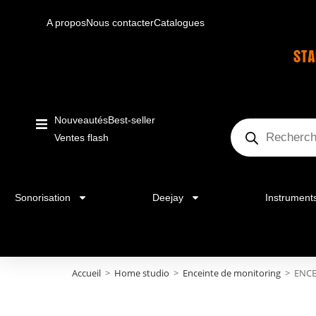
A propos
Nous contacter
Catalogues
Nouveautés
Best-seller
Ventes flash
Sonorisation
Deejay
Instrument
Accueil
>
Home studio
>
Enceinte de monitoring
>
ENCE