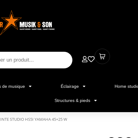
s de musique
Éclairage
Home studi
Structures & pieds
INTE STUDIO HS5I YAMAHA 45+25 W