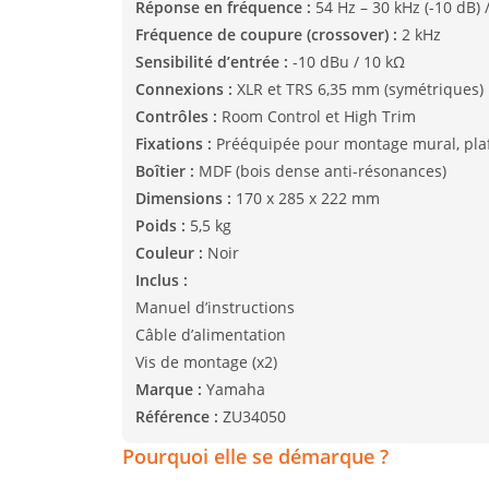
Réponse en fréquence :
54 Hz – 30 kHz (-10 dB) /
Fréquence de coupure (crossover) :
2 kHz
Sensibilité d’entrée :
-10 dBu / 10 kΩ
Connexions :
XLR et TRS 6,35 mm (symétriques)
Contrôles :
Room Control et High Trim
Fixations :
Prééquipée pour montage mural, pla
Boîtier :
MDF (bois dense anti-résonances)
Dimensions :
170 x 285 x 222 mm
Poids :
5,5 kg
Couleur :
Noir
Inclus :
Manuel d’instructions
Câble d’alimentation
Vis de montage (x2)
Marque :
Yamaha
Référence :
ZU34050
Pourquoi elle se démarque ?