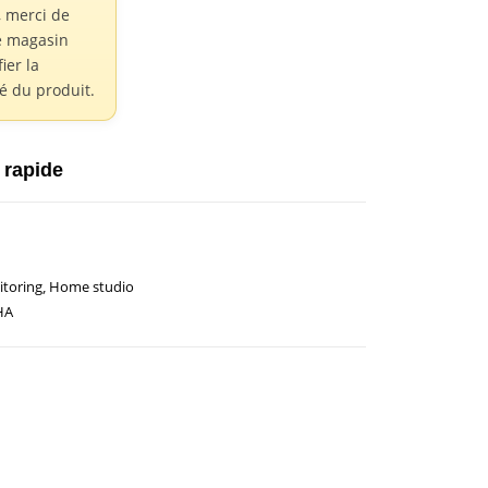
 merci de
e magasin
fier la
té du produit.
 rapide
itoring
,
Home studio
HA