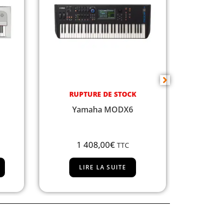
RUPTURE DE STOCK
DISPON
Yamaha MODX7
Yamaha
1 728,00
€
TTC
LIRE LA SUITE
AJ