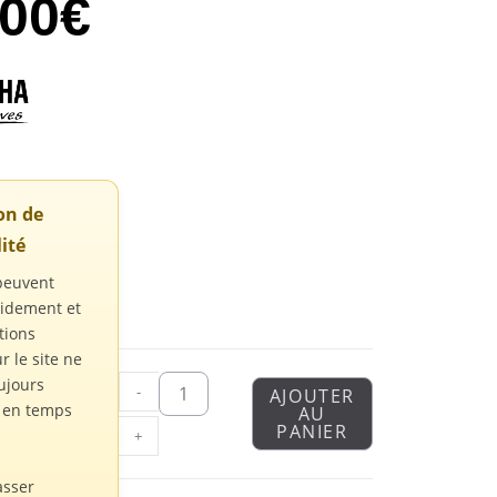
,00
€
ion de
ité
peuvent
pidement et
tions
r le site ne
ujours
-
AJOUTER
s en temps
AU
PANIER
+
asser