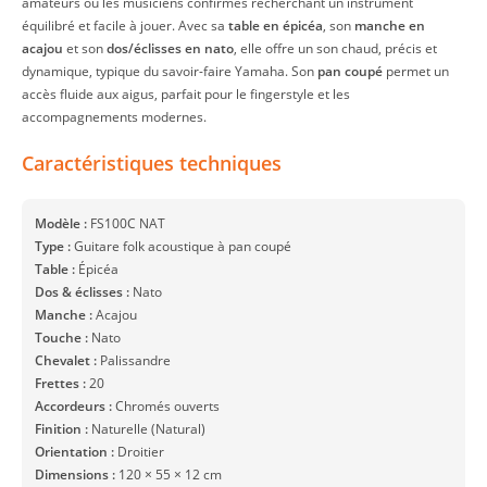
amateurs ou les musiciens confirmés recherchant un instrument
équilibré et facile à jouer. Avec sa
table en épicéa
, son
manche en
acajou
et son
dos/éclisses en nato
, elle offre un son chaud, précis et
dynamique, typique du savoir-faire Yamaha. Son
pan coupé
permet un
accès fluide aux aigus, parfait pour le fingerstyle et les
accompagnements modernes.
Caractéristiques techniques
Modèle :
FS100C NAT
Type :
Guitare folk acoustique à pan coupé
Table :
Épicéa
Dos & éclisses :
Nato
Manche :
Acajou
Touche :
Nato
Chevalet :
Palissandre
Frettes :
20
Accordeurs :
Chromés ouverts
Finition :
Naturelle (Natural)
Orientation :
Droitier
Dimensions :
120 × 55 × 12 cm