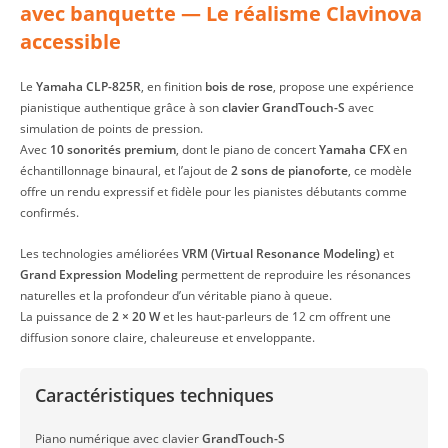
avec banquette — Le réalisme Clavinova
accessible
Le
Yamaha CLP-825R
, en finition
bois de rose
, propose une expérience
pianistique authentique grâce à son
clavier GrandTouch-S
avec
simulation de points de pression.
Avec
10 sonorités premium
, dont le piano de concert
Yamaha CFX
en
échantillonnage binaural, et l’ajout de
2 sons de pianoforte
, ce modèle
offre un rendu expressif et fidèle pour les pianistes débutants comme
confirmés.
Les technologies améliorées
VRM (Virtual Resonance Modeling)
et
Grand Expression Modeling
permettent de reproduire les résonances
naturelles et la profondeur d’un véritable piano à queue.
La puissance de
2 × 20 W
et les haut-parleurs de 12 cm offrent une
diffusion sonore claire, chaleureuse et enveloppante.
Caractéristiques techniques
Piano numérique avec clavier
GrandTouch-S