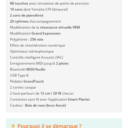
88 touches
avec simulation de points de pression
10 sons
dont Yamaha CFX (binaural)
2 sons de pianoforte
20 rythmes
d’accompagnement
Modélisation de la
résonance virtuelle VRM
Modélisation
Grand Expression
Polyphonie :
256 voix
Effets de réverbération numérique
Optimiseur stéréophonique
Contrôle intelligent Acoustic (IAC)
Enregistrement MIDI jusqu’à
2 pistes
Bluetooth
MIDI/Audio
USB Type B
Pédales
GrandTouch
2 sorties casque
2 haut-parleurs de
12 cm / 20 W
chacun
Connexion sans fil avec l’application
Smart Pianist
Couleur :
Bois de rose (brun foncé)
Pourquoi il se démarque ?