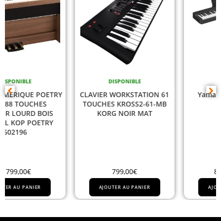
DISPONIBLE
DISPONIBLE
CLAVIER WORKSTATION 61
Yamaha P225B + Alim
TOUCHES KROSS2-61-MB
PA150B
KORG NOIR MAT
799,00
€
828,00
€
TTC
AJOUTER AU PANIER
AJOUTER AU PANIER