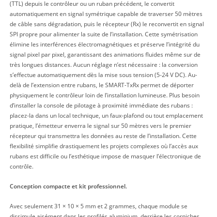
(TTL) depuis le contrôleur ou un ruban précédent, le convertit
automatiquement en signal symétrique capable de traverser 50 mètres
de câble sans dégradation, puis le récepteur (Rx) le reconvertit en signal
SPI propre pour alimenter la suite de l’installation. Cette symétrisation
élimine les interférences électromagnétiques et préserve l’intégrité du
signal pixel par pixel, garantissant des animations fluides même sur de
très longues distances. Aucun réglage n’est nécessaire : la conversion
s’effectue automatiquement dès la mise sous tension (5-24 V DC). Au-
delà de l’extension entre rubans, le SMART-TxRx permet de déporter
physiquement le contrôleur loin de l’installation lumineuse. Plus besoin
d’installer la console de pilotage à proximité immédiate des rubans :
placez-la dans un local technique, un faux-plafond ou tout emplacement
pratique, l’émetteur enverra le signal sur 50 mètres vers le premier
récepteur qui transmettra les données au reste de l’installation. Cette
flexibilité simplifie drastiquement les projets complexes où l’accès aux
rubans est difficile ou l’esthétique impose de masquer l’électronique de
contrôle.
Conception compacte et kit professionnel.
Avec seulement 31 × 10 × 5 mm et 2 grammes, chaque module se
dissimule aisément dans les profilés aluminium, derrière les corniches