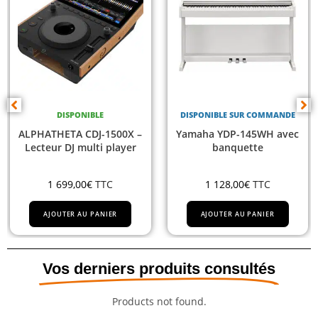
DISPONIBLE SUR COMMANDE
DISPONIBLE
1500X –
Yamaha YDP-145WH avec
Yamaha DGX67
player
banquette
C
1 128,00
€
TTC
1 011,00
€
TT
IER
AJOUTER AU PANIER
AJOUTER AU PANI
Vos derniers produits consultés
Products not found.