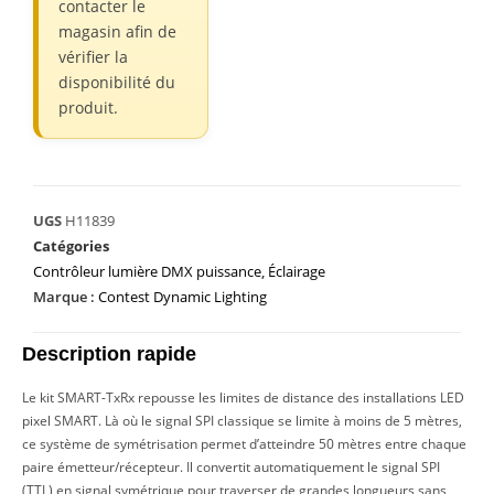
contacter le
magasin afin de
vérifier la
disponibilité du
produit.
UGS
H11839
Catégories
Contrôleur lumière DMX puissance
,
Éclairage
Marque :
Contest Dynamic Lighting
Description rapide
Le kit SMART-TxRx repousse les limites de distance des installations LED
pixel SMART. Là où le signal SPI classique se limite à moins de 5 mètres,
ce système de symétrisation permet d’atteindre 50 mètres entre chaque
paire émetteur/récepteur. Il convertit automatiquement le signal SPI
(TTL) en signal symétrique pour traverser de grandes longueurs sans