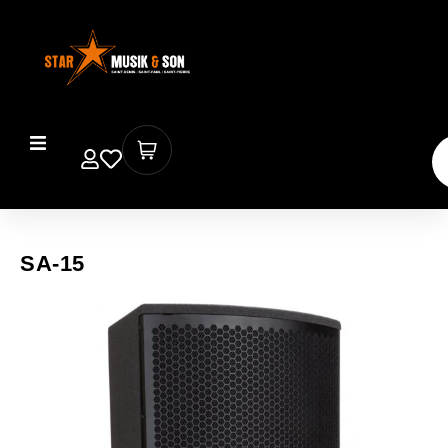
SA-15