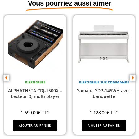
Vous pourriez aussi aimer
E
DISPONIBLE SUR COMMANDE
DISPONIBL
-1500X –
Yamaha YDP-145WH avec
Yamaha DGX6
i player
banquette
TTC
1 128,00
€
TTC
1 011,00
€
T
ANIER
AJOUTER AU PANIER
AJOUTER AU PA