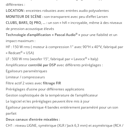
différentes :
LOCATION :
enceintes robustes avec entrées audio polyvalentes
MONITEUR DE SCÈNE :
son transparent avec peu d’effet Larsen
CLUBS, BARS, DJ PRO, … :
un son « hifi » incroyable, même à des niveaux
de pression acoustique élevés
®
Technologie d’amplification « Pascal Audio
»
pour une fiabilité et un
impact maximum :
HF : 150 W rms ( moteur à compression 1″ avec 90°H x 40°V, fabriqué par
®
« Redcatt
» USA)
®
LF : 500 W rms (woofer 15″, fabriqué par « Lavoce
» Italy)
Amplificateur
contrôlé par DSP
avec différents préréglages :
Egaliseurs paramétriques
Limiteur / compresseurs
Filtre actif 2 voies avec
filtrage FIR
Préréglages d’usine pour différentes applications
Gestion sophistiquée de la température de l’amplificateur
Le logiciel et les préréglages peuvent être mis à jour
Egaliseur paramétrique 4 bandes entièrement paramétré pour un son
parfait
Deux canaux d’entrée mixables :
CH1 : niveau LIGNE, symétrique (XLR / Jack 6,3 mm) et asymétrique (RCA /