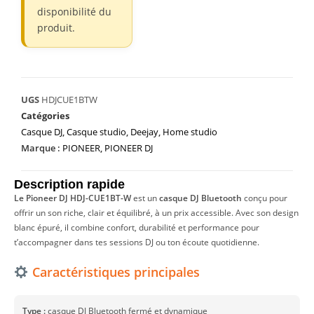
disponibilité du
produit.
UGS
HDJCUE1BTW
Catégories
Casque DJ
,
Casque studio
,
Deejay
,
Home studio
Marque :
PIONEER
,
PIONEER DJ
Description rapide
Le Pioneer DJ HDJ-CUE1BT-W
est un
casque DJ Bluetooth
conçu pour
offrir un son riche, clair et équilibré, à un prix accessible. Avec son design
blanc épuré, il combine confort, durabilité et performance pour
t’accompagner dans tes sessions DJ ou ton écoute quotidienne.
Caractéristiques principales
Type :
casque DJ Bluetooth fermé et dynamique