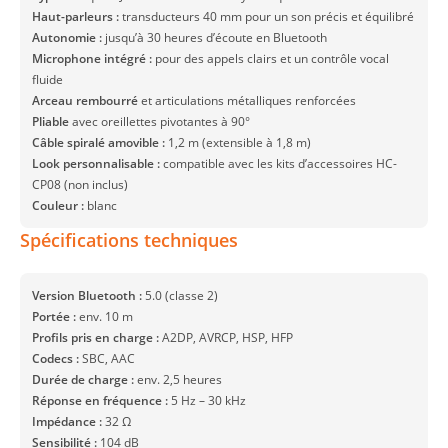
Haut-parleurs :
transducteurs 40 mm pour un son précis et équilibré
Autonomie :
jusqu’à 30 heures d’écoute en Bluetooth
Microphone intégré :
pour des appels clairs et un contrôle vocal
fluide
Arceau rembourré
et articulations métalliques renforcées
Pliable
avec oreillettes pivotantes à 90°
Câble spiralé amovible :
1,2 m (extensible à 1,8 m)
Look personnalisable :
compatible avec les kits d’accessoires HC-
CP08 (non inclus)
Couleur :
blanc
Spécifications techniques
Version Bluetooth :
5.0 (classe 2)
Portée :
env. 10 m
Profils pris en charge :
A2DP, AVRCP, HSP, HFP
Codecs :
SBC, AAC
Durée de charge :
env. 2,5 heures
Réponse en fréquence :
5 Hz – 30 kHz
Impédance :
32 Ω
Sensibilité :
104 dB