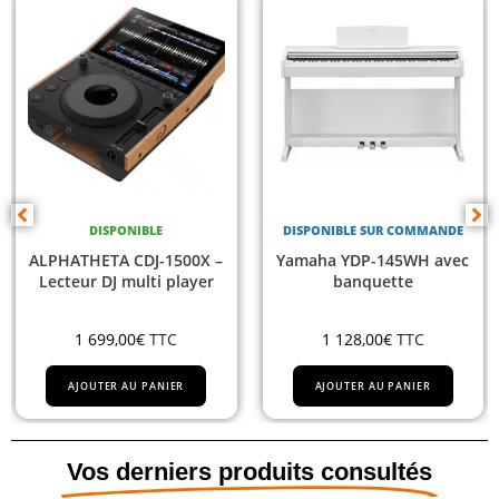
SPONIBLE
DISPONIBLE SUR COMMANDE
DIS
A CDJ-1500X –
Yamaha YDP-145WH avec
Yamaha
J multi player
banquette
9,00
€
TTC
1 128,00
€
TTC
1 011
R AU PANIER
AJOUTER AU PANIER
AJOUTE
Vos derniers produits consultés