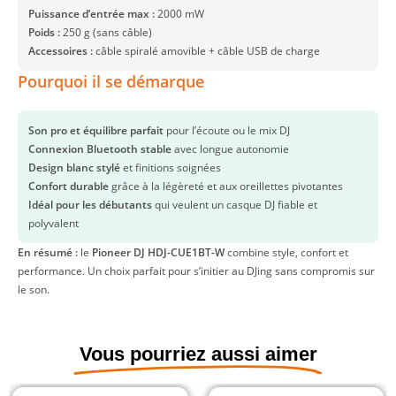
Puissance d’entrée max :
2000 mW
Poids :
250 g (sans câble)
Accessoires :
câble spiralé amovible + câble USB de charge
Pourquoi il se démarque
Son pro et équilibre parfait
pour l’écoute ou le mix DJ
Connexion Bluetooth stable
avec longue autonomie
Design blanc stylé
et finitions soignées
Confort durable
grâce à la légèreté et aux oreillettes pivotantes
Idéal pour les débutants
qui veulent un casque DJ fiable et
polyvalent
En résumé :
le
Pioneer DJ HDJ-CUE1BT-W
combine style, confort et
performance. Un choix parfait pour s’initier au DJing sans compromis sur
le son.
Vous pourriez aussi aimer