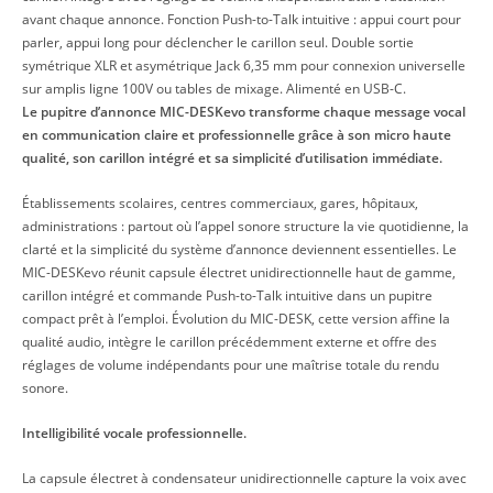
avant chaque annonce. Fonction Push-to-Talk intuitive : appui court pour
parler, appui long pour déclencher le carillon seul. Double sortie
symétrique XLR et asymétrique Jack 6,35 mm pour connexion universelle
sur amplis ligne 100V ou tables de mixage. Alimenté en USB-C.
Le pupitre d’annonce MIC-DESKevo transforme chaque message vocal
en communication claire et professionnelle grâce à son micro haute
qualité, son carillon intégré et sa simplicité d’utilisation immédiate.
Établissements scolaires, centres commerciaux, gares, hôpitaux,
administrations : partout où l’appel sonore structure la vie quotidienne, la
clarté et la simplicité du système d’annonce deviennent essentielles. Le
MIC-DESKevo réunit capsule électret unidirectionnelle haut de gamme,
carillon intégré et commande Push-to-Talk intuitive dans un pupitre
compact prêt à l’emploi. Évolution du MIC-DESK, cette version affine la
qualité audio, intègre le carillon précédemment externe et offre des
réglages de volume indépendants pour une maîtrise totale du rendu
sonore.
Intelligibilité vocale professionnelle.
La capsule électret à condensateur unidirectionnelle capture la voix avec