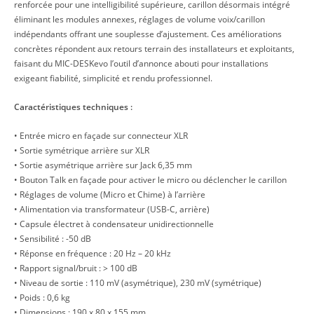
renforcée pour une intelligibilité supérieure, carillon désormais intégré
éliminant les modules annexes, réglages de volume voix/carillon
indépendants offrant une souplesse d’ajustement. Ces améliorations
concrètes répondent aux retours terrain des installateurs et exploitants,
faisant du MIC-DESKevo l’outil d’annonce abouti pour installations
exigeant fiabilité, simplicité et rendu professionnel.
Caractéristiques techniques :
• Entrée micro en façade sur connecteur XLR
• Sortie symétrique arrière sur XLR
• Sortie asymétrique arrière sur Jack 6,35 mm
• Bouton Talk en façade pour activer le micro ou déclencher le carillon
• Réglages de volume (Micro et Chime) à l’arrière
• Alimentation via transformateur (USB-C, arrière)
• Capsule électret à condensateur unidirectionnelle
• Sensibilité : -50 dB
• Réponse en fréquence : 20 Hz – 20 kHz
• Rapport signal/bruit : > 100 dB
• Niveau de sortie : 110 mV (asymétrique), 230 mV (symétrique)
• Poids : 0,6 kg
• Dimensions : 190 x 80 x 155 mm