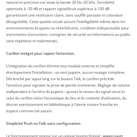
naturel et précision sur toute la bande 20 Hz–20 kHz. Sensibilité
optimisée à -50 dB et rapport signal/bruit supérieur à 100 dB
garantissent une restitution claire, sans souffle parasite ni coloration
désagréable. Cette qualité vocale assure l’intelligibilité même dans les
environnements bruyants ou réverbérants, condition indispensable pour
transmettre instructions, consignes de sécurité ou informations au public
sans répétition ni malentendu.
Carillon intégré pour capter l’attention.
L’intégration du carillon élimine tout module externe et simplifie
drastiquement l’installation : un seul pupitre, aucun routage complexe.
Déclenché par appui long sur le bouton Talk, le carillon précède
l’annonce pour signaler la prise de parole imminente. Réglage de volume
indépendant à l’arrière du pupitre : ajustez le niveau du signal vocal et
celui du carillon selon l’acoustique du lieu et le contexte d’utilisation, du
discret avertissement en bibliothèque à l’alerte sonore franche en
espace commercial saturé.
Simplicité Push-to-Talk sans configuration.
Le fonctionnement repose sur un unique bouton frontal :
appui court