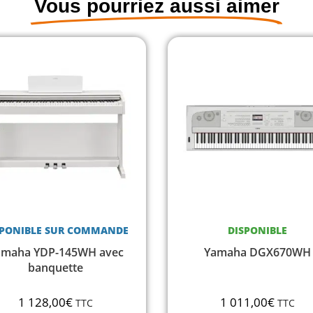
Vous pourriez aussi aimer
DISPONIBLE
RUPTURE DE STOCK
Yamaha DGX670WH
Yamaha MODX6
1 011,00
€
1 408,00
€
TTC
TTC