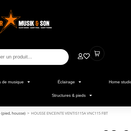
s de musique
Éclairage
Home studi
Structures & pieds
 (pied, housse)
>
HOUSSE ENCEINTE VENTIS115A VNC115 FBT