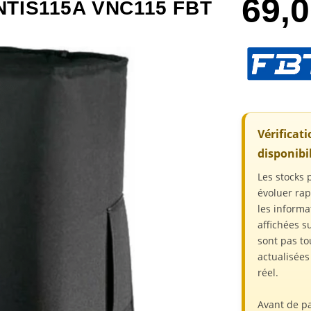
69,
TIS115A VNC115 FBT
Vérificat
disponibil
Les stocks 
évoluer ra
les informa
affichées su
sont pas to
actualisée
réel.
Avant de p