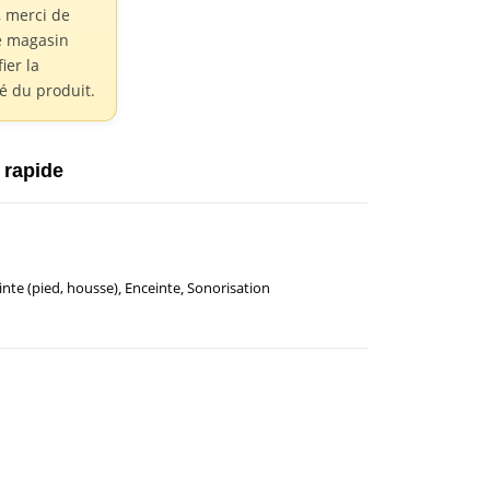
 merci de
e magasin
fier la
té du produit.
 rapide
inte (pied, housse)
,
Enceinte
,
Sonorisation