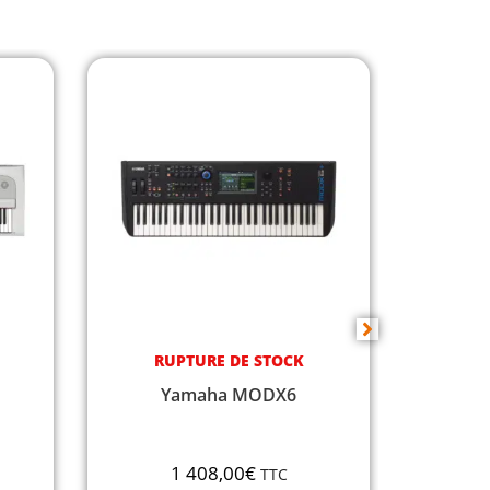
RUPTURE DE STOCK
DISPON
Yamaha MODX7
Yamaha
1 728,00
€
TTC