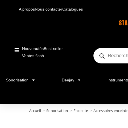
A propos
Nous contacter
Catalogues
Nouveautés
Best-seller
Ventes flash
Sonorisation
Deejay
Instrument
Accueil
>
Sonorisation
>
Enceinte
>
Accessoires enceinte