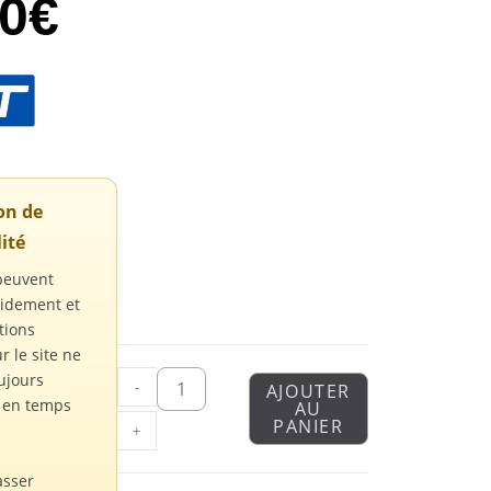
00
€
ion de
ité
peuvent
pidement et
tions
r le site ne
ujours
-
AJOUTER
s en temps
AU
PANIER
+
asser