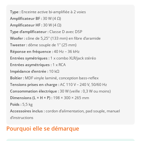
Type :
Enceinte active bi-amplifiée à 2 voies
Amplificateur BF :
30 W (4 Ω)
Amplificateur HF :
30 W (4 Ω)
Type d’amplificateur :
Classe D avec DSP
Woofer :
cône de 5,25″ (133 mm) en fibre d’aramide
Tweeter :
dôme souple de 1″ (25 mm)
Réponse en fréquence :
40 Hz – 36 kHz
Entrées symétriques :
1 x combo XLR/jack stéréo
Entrées asymétriques :
1 x RCA
Impédance d’entrée :
10 kΩ
Boîtier :
MDF vinyle laminé, conception bass-reflex
Tensions prises en charge :
AC 110 V – 240 V, 50/60 Hz
Consommation électrique :
30 W (veille : 0,3 W ou moins)
Dimensions (L × H × P) :
198 × 300 × 265 mm
Poids :
5,5 kg
Accessoires inclus :
cordon d’alimentation, pad souple, manuel
d’instructions
Pourquoi elle se démarque