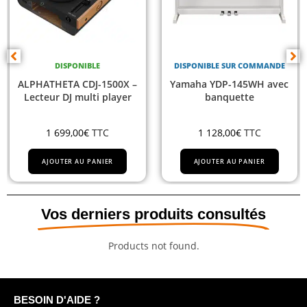
E
DISPONIBLE SUR COMMANDE
DISPONIBL
-1500X –
Yamaha YDP-145WH avec
Yamaha DGX6
i player
banquette
TTC
1 128,00
€
TTC
1 011,00
€
T
ANIER
AJOUTER AU PANIER
AJOUTER AU PA
Vos derniers produits consultés
Products not found.
BESOIN D'AIDE ?