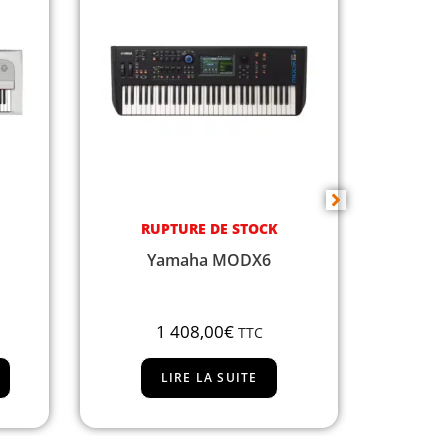
RUPTURE DE STOCK
DISPON
Yamaha MODX7
Yamaha
1 728,00
€
TTC
LIRE LA SUITE
AJ