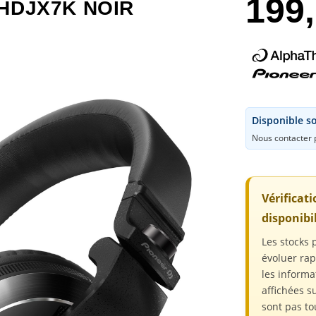
199
HDJX7K NOIR
Disponible s
Nous contacter p
Vérificat
disponibil
Les stocks 
évoluer ra
les informa
affichées su
sont pas to