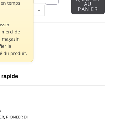
s en temps
AU
PANIER
+
asser
 merci de
e magasin
fier la
té du produit.
 rapide
y
ER
,
PIONEER DJ