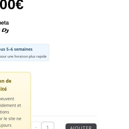
,00
€
ous 5–6 semaines
our une livraison plus rapide
ion de
ité
peuvent
pidement et
tions
r le site ne
ujours
-
AJOUTER