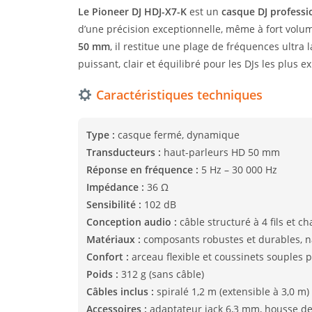
Le Pioneer DJ HDJ-X7-K
est un
casque DJ professi
d’une précision exceptionnelle, même à fort volu
50 mm
, il restitue une plage de fréquences ultra 
puissant, clair et équilibré pour les DJs les plus e
Caractéristiques techniques
Type :
casque fermé, dynamique
Transducteurs :
haut-parleurs HD 50 mm
Réponse en fréquence :
5 Hz – 30 000 Hz
Impédance :
36 Ω
Sensibilité :
102 dB
Conception audio :
câble structuré à 4 fils et 
Matériaux :
composants robustes et durables, 
Confort :
arceau flexible et coussinets souples 
Poids :
312 g (sans câble)
Câbles inclus :
spiralé 1,2 m (extensible à 3,0 m) 
Accessoires :
adaptateur jack 6,3 mm, housse de