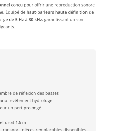
onnel
conçu pour offrir une reproduction sonore
me. Équipé de
haut-parleurs haute définition de
large de
5 Hz à 30 kHz
, garantissant un son
xigeants.
chambre de réflexion des basses
nano-revêtement hydrofuge
pour un port prolongé
et droit 1,6 m
 transport, pièces remplaçables disponibles