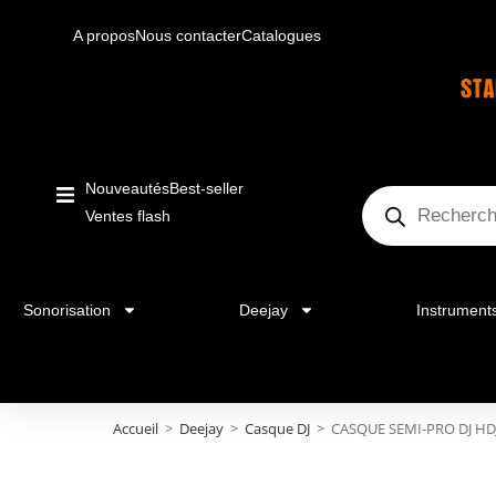
A propos
Nous contacter
Catalogues
Nouveautés
Best-seller
Ventes flash
Sonorisation
Deejay
Instrument
Accueil
>
Deejay
>
Casque DJ
>
CASQUE SEMI-PRO DJ HD