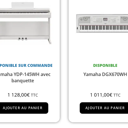
DISPONIBLE
RUPTURE DE STOCK
Yamaha DGX670WH
Yamaha MODX6
1 011,00
€
1 408,00
€
TTC
TTC
AJOUTER AU PANIER
LIRE LA SUITE