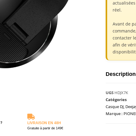
actualisée
réel.
Avant de p
commande,
contacter l
afin de véri
disponibili
Description
UGS
HDJX7K
Catégories
Casque DJ
,
Deeja
Marque :
PIONE
 ?
LIVRAISON EN 48H
Gratuite à partir de 149€