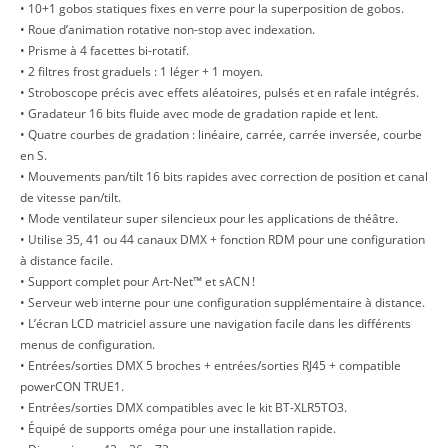
• 10+1 gobos statiques fixes en verre pour la superposition de gobos.
• Roue d’animation rotative non-stop avec indexation.
• Prisme à 4 facettes bi-rotatif.
• 2 filtres frost graduels : 1 léger + 1 moyen.
• Stroboscope précis avec effets aléatoires, pulsés et en rafale intégrés.
• Gradateur 16 bits fluide avec mode de gradation rapide et lent.
• Quatre courbes de gradation : linéaire, carrée, carrée inversée, courbe
en S.
• Mouvements pan/tilt 16 bits rapides avec correction de position et canal
de vitesse pan/tilt.
• Mode ventilateur super silencieux pour les applications de théâtre.
• Utilise 35, 41 ou 44 canaux DMX + fonction RDM pour une configuration
à distance facile.
• Support complet pour Art-Net™ et sACN !
• Serveur web interne pour une configuration supplémentaire à distance.
• L’écran LCD matriciel assure une navigation facile dans les différents
menus de configuration.
• Entrées/sorties DMX 5 broches + entrées/sorties RJ45 + compatible
powerCON TRUE1.
• Entrées/sorties DMX compatibles avec le kit BT-XLR5TO3.
• Équipé de supports oméga pour une installation rapide.