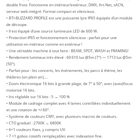
double frost. Fonctionne en intérieur/extérieur, DMX, Art-Net, sACN,
serveur web intégré. Format compact et silencieux.
• BTI-BLIZZARD PROFILE est une puissante lyre IP65 équipée d’un module
de découpe.
• Il est équipé d’une source lumineuse LED de 600 W.
• Protection IP65 et fonctionnement silencieux : parfait pour une
utilisation en intérieur comme en extérieur !
• Une véritable machine à tout faire : BEAM, SPOT, WASH et FRAMING!
• Rendement lumineux très élevé : 60 610 lux @5m (7°) — 1713 lux @5m
(50°).
• Parfait pour : les concerts, les événements, les parcs à thème, les
théâtres (en plein air),…
• Zoom électronique 16 bits à grande plage, de 7° à 50°, avec (auto)focus
motorisé 16 bits.
• Iris réglable sur 16 bits : 5 → 100 %
• Module de cadrage complet avec 4 lames contrôlées individuellement
et une rotation de +/-60°.
• Système de couleurs CMY, avec plusieurs macros de couleurs.
• CTO graduel : 2700K → 6800K
• 6+1 couleurs fixes, y compris UV.
• 7 +1 gobos rotatifs remplaçables avec indexation fine.