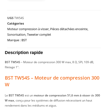
UGS
TW54S
Catégories
Moteur compression à visser
,
Pièces détachées enceinte
,
Sonorisation
,
Tweeter complet
Marque :
BST
Description rapide
BST TW54S
– Moteur de compression 300 W max, 8 Ω, SPL 109 dB,
filetage 1".
BST TW54S – Moteur de compression 300
W
Le
BST TW54S
est un
moteur de compression 51,6 mm à visser
de
300
W max
, conçu pour les systèmes de diffusion nécessitant un haut
rendement dans les médiums et aigus.