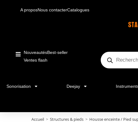
A propos
Nous contacter
Catalogues
Nouveautés
Best-seller
Ventes flash
Sonorisation
Deejay
Instrument
Accueil
>
Structures & pieds
>
Housse enceinte / Pied su