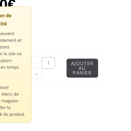
00
€
ion de
ité
peuvent
pidement et
tions
r le site ne
ujours
-
AJOUTER
s en temps
AU
PANIER
+
asser
 merci de
e magasin
fier la
té du produit.