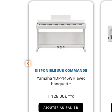
DISPONIBLE SUR COMMANDE
500X –
Yamaha YDP-145WH avec
layer
banquette
1 128,00
€
C
TTC
IER
AJOUTER AU PANIER