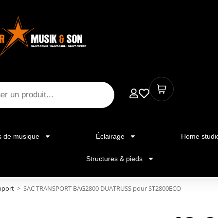
s de musique
Éclairage
Home studi
Structures & pieds
pport
>
SAC TRANSPORT BAG2800 DUATRUSS pour ST2800ECO