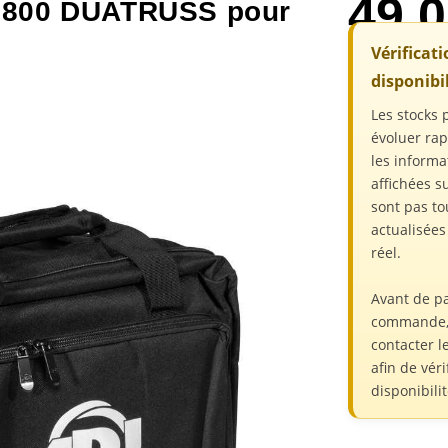
49,
800 DUATRUSS pour
Vérificat
disponibil
Les stocks 
évoluer ra
les informa
affichées su
sont pas to
actualisée
réel.
Avant de p
commande,
contacter l
afin de véri
disponibili