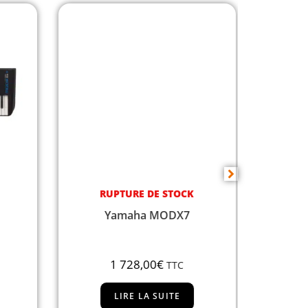
RUPTURE DE STOCK
DISPON
Yamaha MODX7
Yamaha
1 728,00
€
TTC
LIRE LA SUITE
AJ