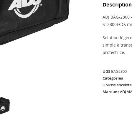
Description
ADJ BAG-2800 –
ST2800ECO, mat
Solution légère
simple à transp
protectrice.
UGS
BAG2800
Catégories
Housse enceinte 
Marque :
ADJ A